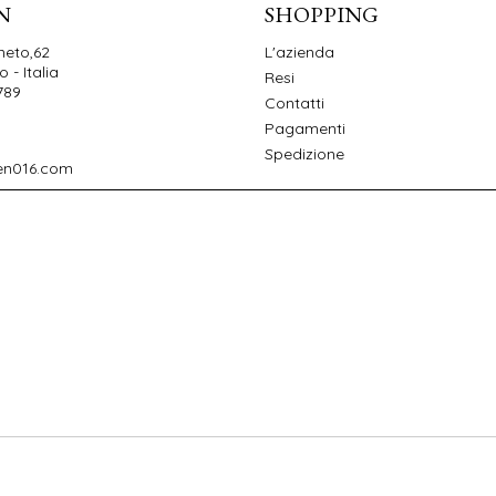
N
SHOPPING
neto,62
L'azienda
 - Italia
Resi
789
Contatti
Pagamenti
Spedizione
en016.com