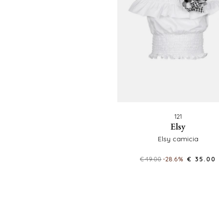
121
elsy
elsy camicia
€ 49.00
-28.6%
€ 35.00