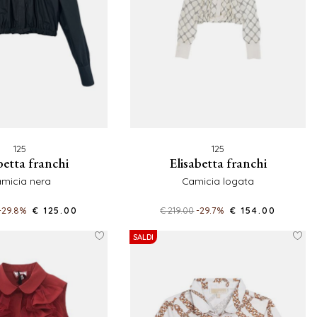
125
125
abetta franchi
elisabetta franchi
amicia nera
camicia logata
-29.8%
€ 125.00
€ 219.00
-29.7%
€ 154.00
SALDI