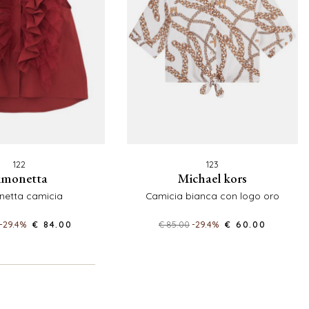
122
123
simonetta
michael kors
onetta camicia
camicia bianca con logo oro
-29.4%
€ 84.00
€ 85.00
-29.4%
€ 60.00