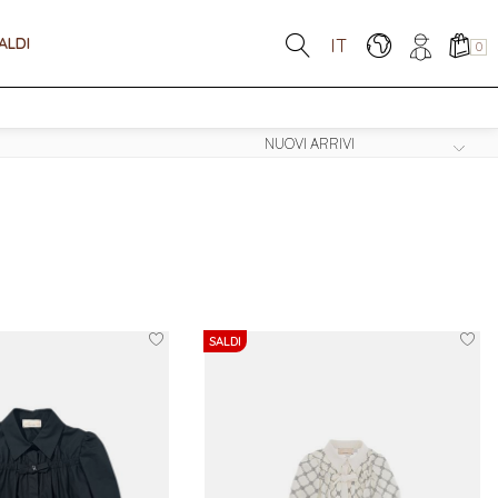
ALDI
IT
0
SALDI