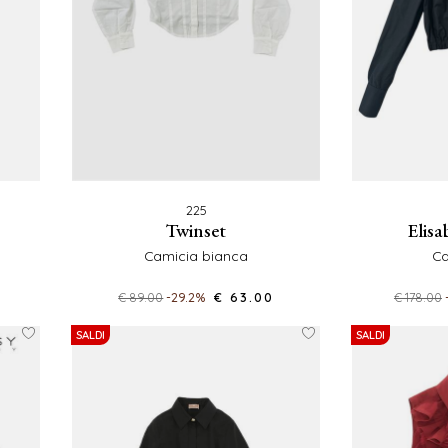
225
twinset
elis
camicia bianca
c
€ 89.00
-29.2%
€ 63.00
€ 178.00
SALDI
SALDI