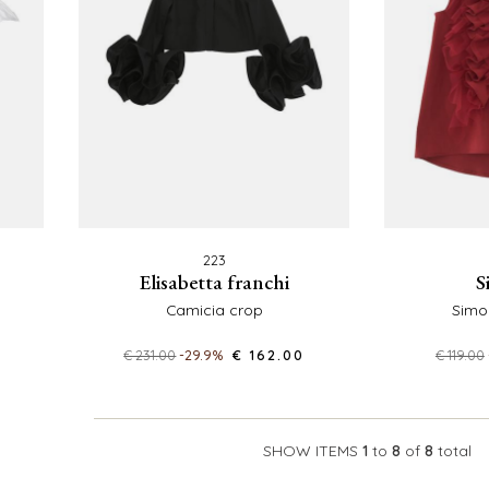
223
elisabetta franchi
camicia crop
sim
€ 231.00
-29.9%
€ 162.00
€ 119.00
SHOW ITEMS
1
to
8
of
8
total