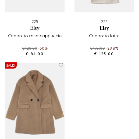
225
223
elsy
elsy
cappotto rosa cappuccio
cappotto latte
€ 120.00
-30%
€ 178.00
-29.8%
€ 84.00
€ 125.00
SALDI