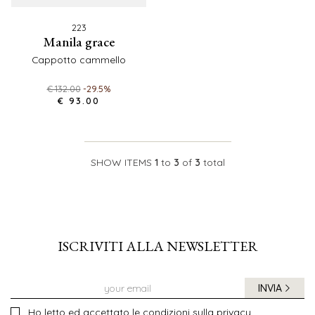
223
manila grace
cappotto cammello
€ 132.00
-29.5%
€ 93.00
SHOW ITEMS
1
to
3
of
3
total
ISCRIVITI ALLA NEWSLETTER
INVIA
Ho letto ed accettato le condizioni sulla privacy.