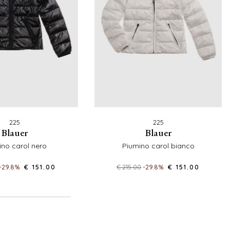
225
225
blauer
blauer
mino carol nero
piumino carol bianco
-29.8%
€ 151.00
€ 215.00
-29.8%
€ 151.00