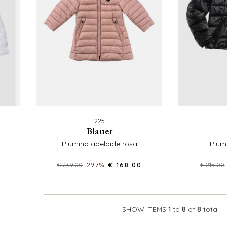
225
blauer
piumino adelaide rosa
piu
€ 239.00
-29.7%
€ 168.00
€ 215.00
SHOW ITEMS
1
to
8
of
8
total