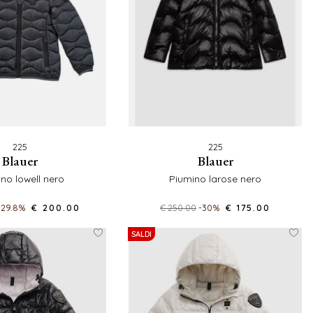
225
225
blauer
blauer
ino lowell nero
piumino larose nero
-29.8%
€ 200.00
€ 250.00
-30%
€ 175.00
SALDI