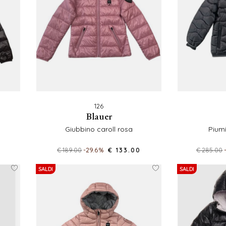
126
blauer
giubbino caroll rosa
pium
€ 189.00
-29.6%
€ 133.00
€ 285.00
SALDI
SALDI