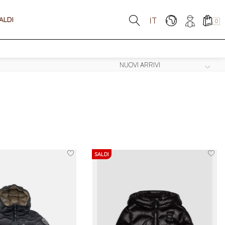
ALDI
IT
0
SALDI