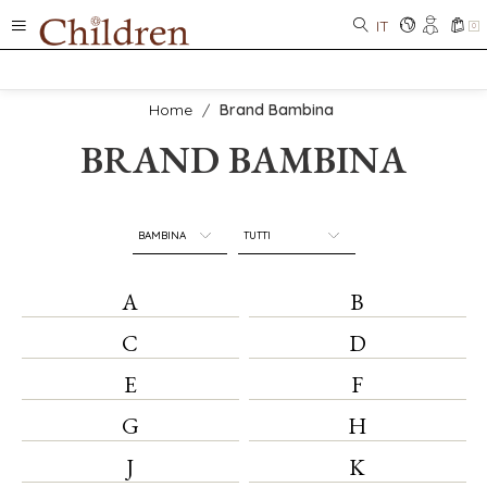
IT
0
Home
/
Brand Bambina
BRAND BAMBINA
A
B
C
D
E
F
G
H
J
K