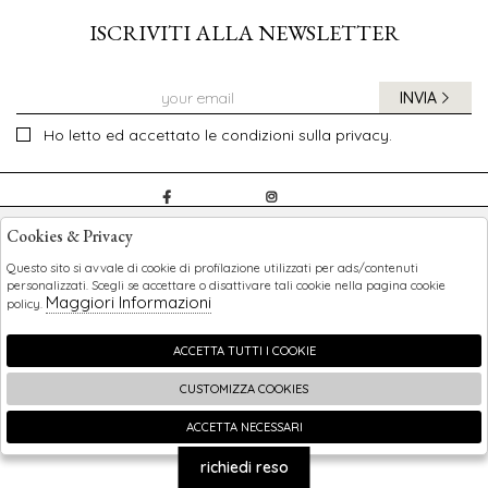
ISCRIVITI ALLA NEWSLETTER
INVIA
Ho letto ed accettato le condizioni sulla privacy.
CHILDREN
Cookies & Privacy
SHOPPING
Questo sito si avvale di cookie di profilazione utilizzati per ads/contenuti
personalizzati. Scegli se accettare o disattivare tali cookie nella pagina cookie
Maggiori Informazioni
policy.
EXTRA
ACCETTA TUTTI I COOKIE
CUSTOMIZZA COOKIES
2026 Children - P.iva : 0123456789 Powered by
Atelier
società
gruppo Zucchetti
ACCETTA NECESSARI
🍪
richiedi reso