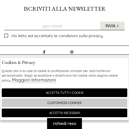
ISCRIVITI ALLA NEWSLETTER
INVIA
Ho letto ed accettato le condizioni sulla privacy.
CHILDREN
Cookies & Privacy
SHOPPING
Questo sito si avvale di cookie di profilazione utilizzati per ads/contenuti
personalizzati. Scegli se accettare o disattivare tali cookie nella pagina cookie
Maggiori Informazioni
policy.
EXTRA
ACCETTA TUTTI I COOKIE
CUSTOMIZZA COOKIES
2026 Children - P.iva : 0123456789 Powered by
Atelier
società
gruppo Zucchetti
ACCETTA NECESSARI
🍪
richiedi reso