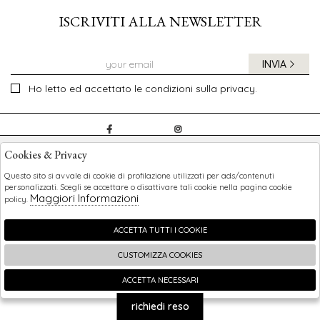
ISCRIVITI ALLA NEWSLETTER
INVIA
Ho letto ed accettato le condizioni sulla privacy.
CHILDREN
Cookies & Privacy
SHOPPING
Questo sito si avvale di cookie di profilazione utilizzati per ads/contenuti
personalizzati. Scegli se accettare o disattivare tali cookie nella pagina cookie
Maggiori Informazioni
policy.
EXTRA
ACCETTA TUTTI I COOKIE
CUSTOMIZZA COOKIES
2026 Children - P.iva : 0123456789 Powered by
Atelier
società
gruppo Zucchetti
ACCETTA NECESSARI
🍪
richiedi reso