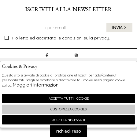
ISCRIVITI ALLA NEWSLETTER
INVIA
Ho letto ed accettato le condizioni sulla privacy.
CHILDREN
Cookies & Privacy
SHOPPING
Questo sito si avvale di cookie di profilazione utilizzati per ads/contenuti
personalizzati. Scegli se accettare o disattivare tali cookie nella pagina cookie
Maggiori Informazioni
policy.
EXTRA
ACCETTA TUTTI I COOKIE
CUSTOMIZZA COOKIES
2026 Children - P.iva : 0123456789 Powered by
Atelier
società
gruppo Zucchetti
ACCETTA NECESSARI
🍪
richiedi reso