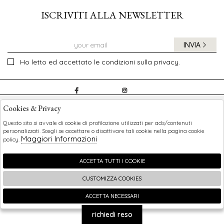
ISCRIVITI ALLA NEWSLETTER
INVIA
Ho letto ed accettato le condizioni sulla privacy.
CHILDREN
Cookies & Privacy
SHOPPING
Questo sito si avvale di cookie di profilazione utilizzati per ads/contenuti
personalizzati. Scegli se accettare o disattivare tali cookie nella pagina cookie
Maggiori Informazioni
policy.
EXTRA
ACCETTA TUTTI I COOKIE
CUSTOMIZZA COOKIES
2026 Children - P.iva : 0123456789 Powered by
Atelier
società
gruppo Zucchetti
ACCETTA NECESSARI
🍪
richiedi reso