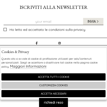
ISCRIVITI ALLA NEWSLETTER
INVIA
Ho letto ed accettato le condizioni sulla privacy.
CHILDREN
Cookies & Privacy
SHOPPING
Questo sito si avvale di cookie di profilazione utilizzati per ads/contenuti
personalizzati. Scegli se accettare o disattivare tali cookie nella pagina cookie
Maggiori Informazioni
policy.
EXTRA
ACCETTA TUTTI I COOKIE
CUSTOMIZZA COOKIES
2026 Children - P.iva : 0123456789 Powered by
Atelier
società
gruppo Zucchetti
ACCETTA NECESSARI
🍪
richiedi reso