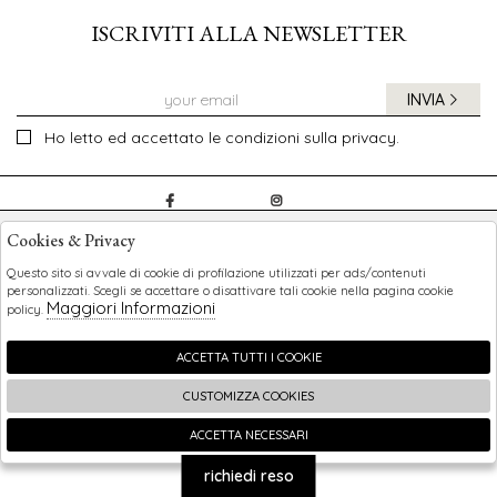
ISCRIVITI ALLA NEWSLETTER
INVIA
Ho letto ed accettato le condizioni sulla privacy.
CHILDREN
Cookies & Privacy
SHOPPING
Questo sito si avvale di cookie di profilazione utilizzati per ads/contenuti
personalizzati. Scegli se accettare o disattivare tali cookie nella pagina cookie
Maggiori Informazioni
policy.
EXTRA
ACCETTA TUTTI I COOKIE
CUSTOMIZZA COOKIES
2026 Children - P.iva : 0123456789 Powered by
Atelier
società
gruppo Zucchetti
ACCETTA NECESSARI
🍪
richiedi reso