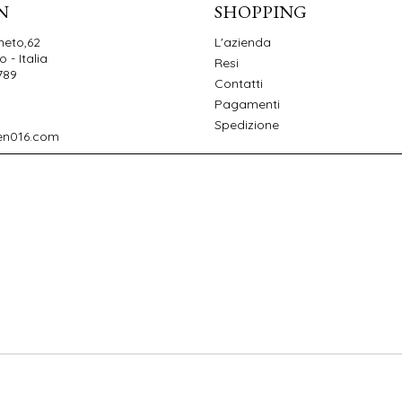
N
SHOPPING
neto,62
L'azienda
 - Italia
Resi
789
Contatti
Pagamenti
Spedizione
en016.com