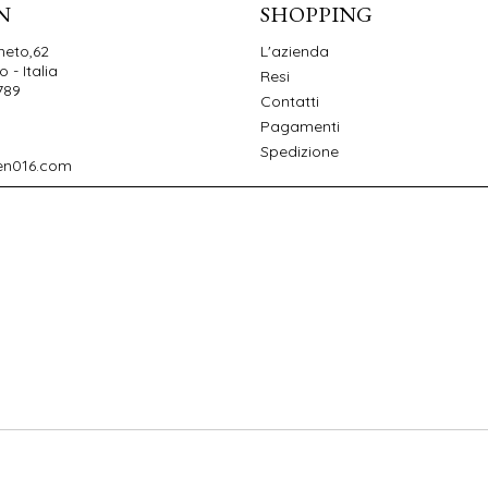
N
SHOPPING
neto,62
L'azienda
 - Italia
Resi
789
Contatti
Pagamenti
Spedizione
en016.com