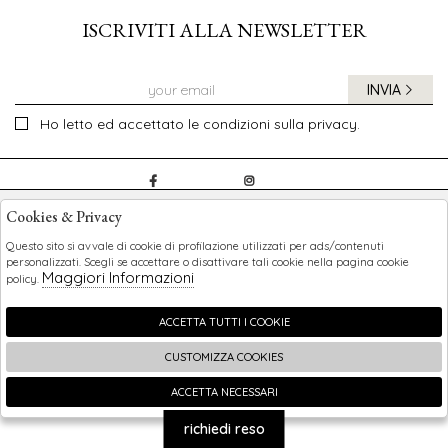
ISCRIVITI ALLA NEWSLETTER
INVIA
Ho letto ed accettato le condizioni sulla privacy.
CHILDREN
Cookies & Privacy
SHOPPING
Questo sito si avvale di cookie di profilazione utilizzati per ads/contenuti
personalizzati. Scegli se accettare o disattivare tali cookie nella pagina cookie
Maggiori Informazioni
policy.
EXTRA
ACCETTA TUTTI I COOKIE
CUSTOMIZZA COOKIES
2026 Children - P.iva : 0123456789 Powered by
Atelier
società
gruppo Zucchetti
ACCETTA NECESSARI
🍪
richiedi reso