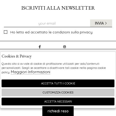
ISCRIVITI ALLA NEWSLETTER
INVIA
Ho letto ed accettato le condizioni sulla privacy.
CHILDREN
Cookies & Privacy
SHOPPING
Questo sito si avvale di cookie di profilazione utilizzati per ads/contenuti
personalizzati. Scegli se accettare o disattivare tali cookie nella pagina cookie
Maggiori Informazioni
policy.
EXTRA
ACCETTA TUTTI I COOKIE
CUSTOMIZZA COOKIES
2026 Children - P.iva : 0123456789 Powered by
Atelier
società
gruppo Zucchetti
ACCETTA NECESSARI
🍪
richiedi reso