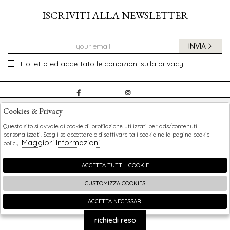
ISCRIVITI ALLA NEWSLETTER
INVIA
Ho letto ed accettato le condizioni sulla privacy.
CHILDREN
Cookies & Privacy
SHOPPING
Questo sito si avvale di cookie di profilazione utilizzati per ads/contenuti
personalizzati. Scegli se accettare o disattivare tali cookie nella pagina cookie
Maggiori Informazioni
policy.
EXTRA
ACCETTA TUTTI I COOKIE
CUSTOMIZZA COOKIES
2026 Children - P.iva : 0123456789 Powered by
Atelier
società
gruppo Zucchetti
ACCETTA NECESSARI
🍪
richiedi reso