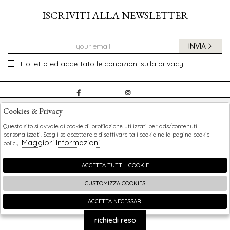
ISCRIVITI ALLA NEWSLETTER
INVIA
Ho letto ed accettato le condizioni sulla privacy.
CHILDREN
Cookies & Privacy
SHOPPING
Questo sito si avvale di cookie di profilazione utilizzati per ads/contenuti
personalizzati. Scegli se accettare o disattivare tali cookie nella pagina cookie
Maggiori Informazioni
policy.
EXTRA
ACCETTA TUTTI I COOKIE
CUSTOMIZZA COOKIES
2026 Children - P.iva : 0123456789 Powered by
Atelier
società
gruppo Zucchetti
ACCETTA NECESSARI
🍪
richiedi reso