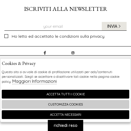
ISCRIVITI ALLA NEWSLETTER
INVIA
Ho letto ed accettato le condizioni sulla privacy.
CHILDREN
Cookies & Privacy
SHOPPING
Questo sito si avvale di cookie di profilazione utilizzati per ads/contenuti
personalizzati. Scegli se accettare o disattivare tali cookie nella pagina cookie
Maggiori Informazioni
policy.
EXTRA
ACCETTA TUTTI I COOKIE
CUSTOMIZZA COOKIES
2026 Children - P.iva : 0123456789 Powered by
Atelier
società
gruppo Zucchetti
ACCETTA NECESSARI
🍪
richiedi reso