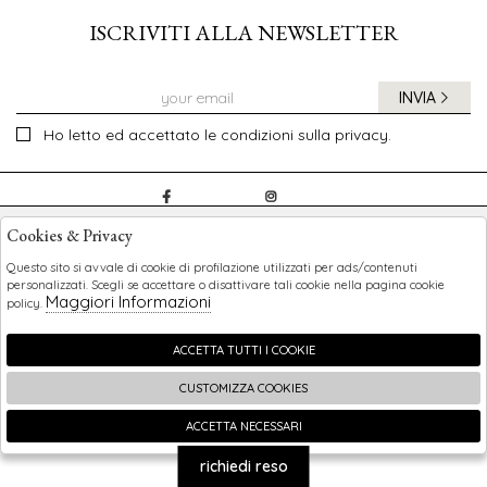
ISCRIVITI ALLA NEWSLETTER
INVIA
Ho letto ed accettato le condizioni sulla privacy.
CHILDREN
Cookies & Privacy
SHOPPING
Questo sito si avvale di cookie di profilazione utilizzati per ads/contenuti
personalizzati. Scegli se accettare o disattivare tali cookie nella pagina cookie
Maggiori Informazioni
policy.
EXTRA
ACCETTA TUTTI I COOKIE
CUSTOMIZZA COOKIES
2026 Children - P.iva : 0123456789 Powered by
Atelier
società
gruppo Zucchetti
ACCETTA NECESSARI
🍪
richiedi reso