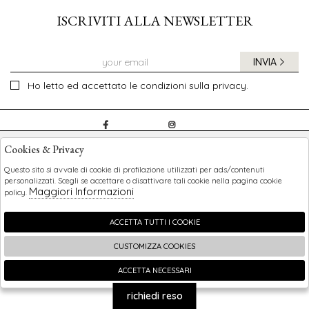
ISCRIVITI ALLA NEWSLETTER
INVIA
Ho letto ed accettato le condizioni sulla privacy.
CHILDREN
Cookies & Privacy
SHOPPING
Questo sito si avvale di cookie di profilazione utilizzati per ads/contenuti
personalizzati. Scegli se accettare o disattivare tali cookie nella pagina cookie
Maggiori Informazioni
policy.
EXTRA
ACCETTA TUTTI I COOKIE
CUSTOMIZZA COOKIES
2026 Children - P.iva : 0123456789 Powered by
Atelier
società
gruppo Zucchetti
ACCETTA NECESSARI
🍪
richiedi reso