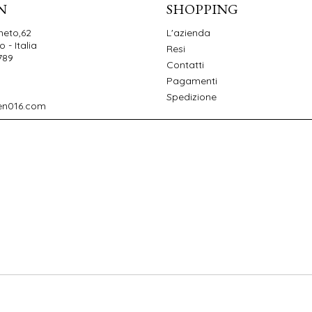
N
SHOPPING
neto,62
L'azienda
 - Italia
Resi
789
Contatti
Pagamenti
Spedizione
en016.com