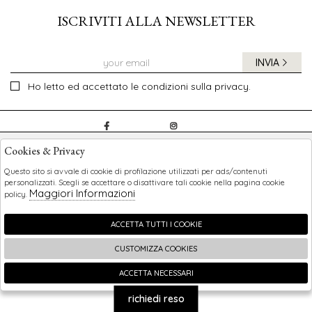
ISCRIVITI ALLA NEWSLETTER
INVIA
Ho letto ed accettato le condizioni sulla privacy.
CHILDREN
Cookies & Privacy
SHOPPING
Questo sito si avvale di cookie di profilazione utilizzati per ads/contenuti
personalizzati. Scegli se accettare o disattivare tali cookie nella pagina cookie
Maggiori Informazioni
policy.
EXTRA
ACCETTA TUTTI I COOKIE
CUSTOMIZZA COOKIES
2026 Children - P.iva : 0123456789 Powered by
Atelier
società
gruppo Zucchetti
ACCETTA NECESSARI
🍪
richiedi reso