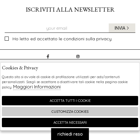
ISCRIVITI ALLA NEWSLETTER
INVIA
Ho letto ed accettato le condizioni sulla privacy.
CHILDREN
Cookies & Privacy
SHOPPING
Questo sito si avvale di cookie di profilazione utilizzati per ads/contenuti
personalizzati. Scegli se accettare o disattivare tali cookie nella pagina cookie
Maggiori Informazioni
policy.
EXTRA
ACCETTA TUTTI I COOKIE
CUSTOMIZZA COOKIES
2026 Children - P.iva : 0123456789 Powered by
Atelier
società
gruppo Zucchetti
ACCETTA NECESSARI
🍪
richiedi reso