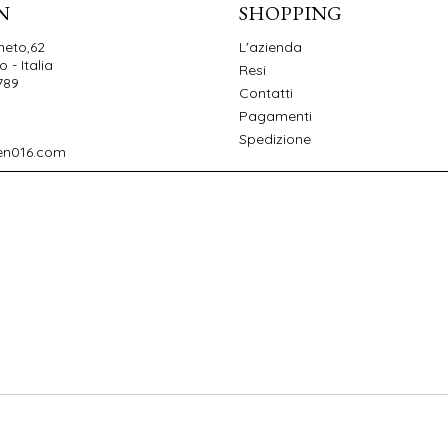
N
SHOPPING
neto,62
L'azienda
 - Italia
Resi
789
Contatti
Pagamenti
Spedizione
en016.com