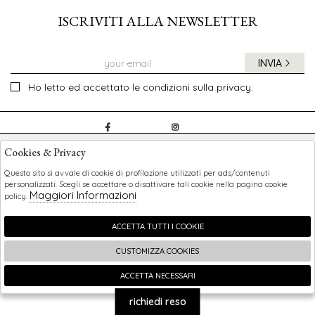
ISCRIVITI ALLA NEWSLETTER
INVIA
Ho letto ed accettato le condizioni sulla privacy.
CHILDREN
Cookies & Privacy
SHOPPING
Questo sito si avvale di cookie di profilazione utilizzati per ads/contenuti
personalizzati. Scegli se accettare o disattivare tali cookie nella pagina cookie
Maggiori Informazioni
policy.
EXTRA
ACCETTA TUTTI I COOKIE
CUSTOMIZZA COOKIES
2026 Children - P.iva : 0123456789 Powered by
Atelier
società
gruppo Zucchetti
ACCETTA NECESSARI
🍪
richiedi reso