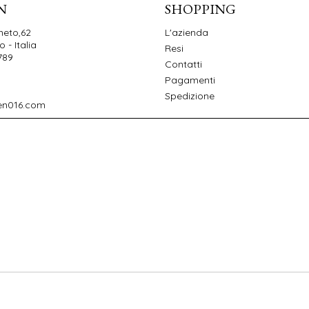
N
SHOPPING
neto,62
L'azienda
 - Italia
Resi
789
Contatti
Pagamenti
Spedizione
en016.com