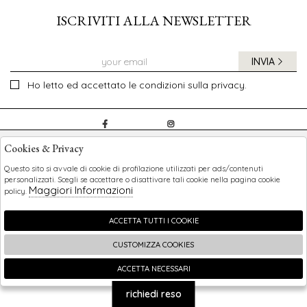
ISCRIVITI ALLA NEWSLETTER
INVIA
Ho letto ed accettato le condizioni sulla privacy.
CHILDREN
Cookies & Privacy
SHOPPING
Questo sito si avvale di cookie di profilazione utilizzati per ads/contenuti
personalizzati. Scegli se accettare o disattivare tali cookie nella pagina cookie
Maggiori Informazioni
policy.
EXTRA
ACCETTA TUTTI I COOKIE
CUSTOMIZZA COOKIES
2026 Children - P.iva : 0123456789 Powered by
Atelier
società
gruppo Zucchetti
ACCETTA NECESSARI
🍪
richiedi reso