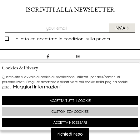
ISCRIVITI ALLA NEWSLETTER
INVIA
Ho letto ed accettato le condizioni sulla privacy.
CHILDREN
Cookies & Privacy
SHOPPING
Questo sito si avvale di cookie di profilazione utilizzati per ads/contenuti
personalizzati. Scegli se accettare o disattivare tali cookie nella pagina cookie
Maggiori Informazioni
policy.
EXTRA
ACCETTA TUTTI I COOKIE
CUSTOMIZZA COOKIES
2026 Children - P.iva : 0123456789 Powered by
Atelier
società
gruppo Zucchetti
ACCETTA NECESSARI
🍪
richiedi reso