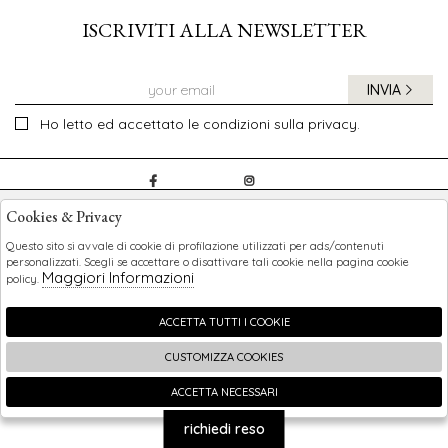
ISCRIVITI ALLA NEWSLETTER
INVIA
Ho letto ed accettato le condizioni sulla privacy.
CHILDREN
Cookies & Privacy
SHOPPING
Questo sito si avvale di cookie di profilazione utilizzati per ads/contenuti
personalizzati. Scegli se accettare o disattivare tali cookie nella pagina cookie
Maggiori Informazioni
policy.
EXTRA
ACCETTA TUTTI I COOKIE
CUSTOMIZZA COOKIES
2026 Children - P.iva : 0123456789 Powered by
Atelier
società
gruppo Zucchetti
ACCETTA NECESSARI
🍪
richiedi reso