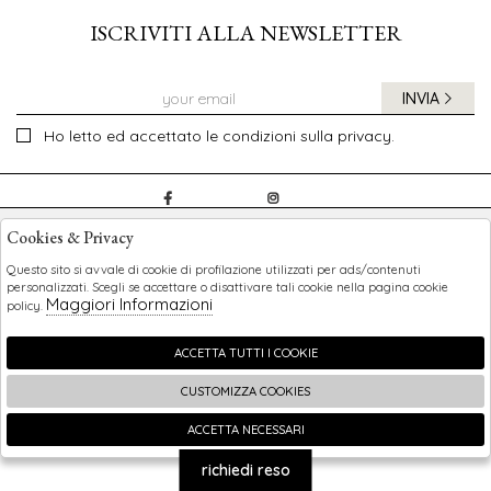
ISCRIVITI ALLA NEWSLETTER
INVIA
Ho letto ed accettato le condizioni sulla privacy.
CHILDREN
Cookies & Privacy
SHOPPING
Questo sito si avvale di cookie di profilazione utilizzati per ads/contenuti
personalizzati. Scegli se accettare o disattivare tali cookie nella pagina cookie
Maggiori Informazioni
policy.
EXTRA
ACCETTA TUTTI I COOKIE
CUSTOMIZZA COOKIES
2026 Children - P.iva : 0123456789 Powered by
Atelier
società
gruppo Zucchetti
ACCETTA NECESSARI
🍪
richiedi reso