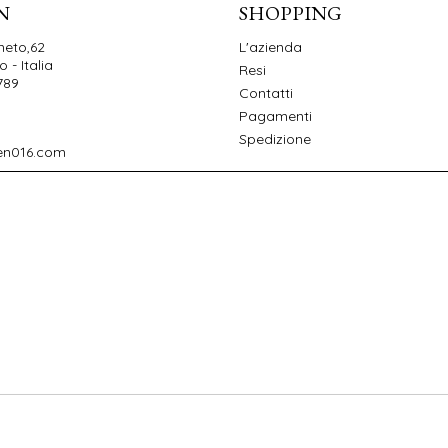
N
SHOPPING
neto,62
L'azienda
 - Italia
Resi
789
Contatti
Pagamenti
Spedizione
en016.com