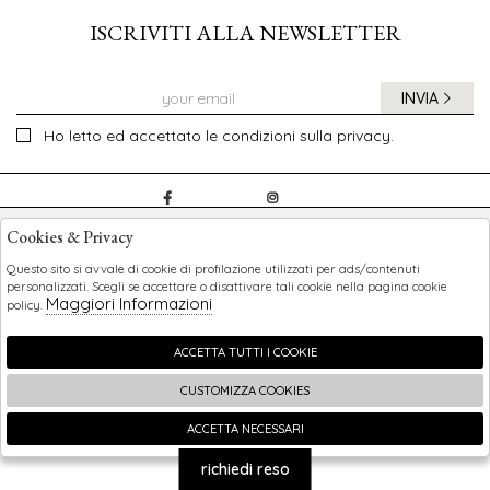
ISCRIVITI ALLA NEWSLETTER
INVIA
Ho letto ed accettato le condizioni sulla privacy.
CHILDREN
Cookies & Privacy
SHOPPING
Questo sito si avvale di cookie di profilazione utilizzati per ads/contenuti
personalizzati. Scegli se accettare o disattivare tali cookie nella pagina cookie
Maggiori Informazioni
policy.
EXTRA
ACCETTA TUTTI I COOKIE
CUSTOMIZZA COOKIES
2026 Children - P.iva : 0123456789 Powered by
Atelier
società
gruppo Zucchetti
ACCETTA NECESSARI
🍪
richiedi reso