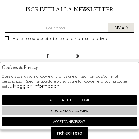
ISCRIVITI ALLA NEWSLETTER
INVIA
Ho letto ed accettato le condizioni sulla privacy.
CHILDREN
Cookies & Privacy
SHOPPING
Questo sito si avvale di cookie di profilazione utilizzati per ads/contenuti
personalizzati. Scegli se accettare o disattivare tali cookie nella pagina cookie
Maggiori Informazioni
policy.
EXTRA
ACCETTA TUTTI I COOKIE
CUSTOMIZZA COOKIES
2026 Children - P.iva : 0123456789 Powered by
Atelier
società
gruppo Zucchetti
ACCETTA NECESSARI
🍪
richiedi reso