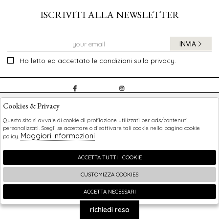
ISCRIVITI ALLA NEWSLETTER
INVIA
Ho letto ed accettato le condizioni sulla privacy.
CHILDREN
Cookies & Privacy
SHOPPING
Questo sito si avvale di cookie di profilazione utilizzati per ads/contenuti
personalizzati. Scegli se accettare o disattivare tali cookie nella pagina cookie
Maggiori Informazioni
policy.
EXTRA
ACCETTA TUTTI I COOKIE
CUSTOMIZZA COOKIES
2026 Children - P.iva : 0123456789 Powered by
Atelier
società
gruppo Zucchetti
ACCETTA NECESSARI
🍪
richiedi reso