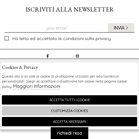
ISCRIVITI ALLA NEWSLETTER
INVIA
Ho letto ed accettato le condizioni sulla privacy.
CHILDREN
Cookies & Privacy
SHOPPING
Questo sito si avvale di cookie di profilazione utilizzati per ads/contenuti
personalizzati. Scegli se accettare o disattivare tali cookie nella pagina cookie
Maggiori Informazioni
policy.
EXTRA
ACCETTA TUTTI I COOKIE
CUSTOMIZZA COOKIES
2026 Children - P.iva : 0123456789 Powered by
Atelier
società
gruppo Zucchetti
ACCETTA NECESSARI
🍪
richiedi reso