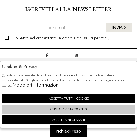
ISCRIVITI ALLA NEWSLETTER
INVIA
Ho letto ed accettato le condizioni sulla privacy.
CHILDREN
Cookies & Privacy
SHOPPING
Questo sito si avvale di cookie di profilazione utilizzati per ads/contenuti
personalizzati. Scegli se accettare o disattivare tali cookie nella pagina cookie
Maggiori Informazioni
policy.
EXTRA
ACCETTA TUTTI I COOKIE
CUSTOMIZZA COOKIES
2026 Children - P.iva : 0123456789 Powered by
Atelier
società
gruppo Zucchetti
ACCETTA NECESSARI
🍪
richiedi reso