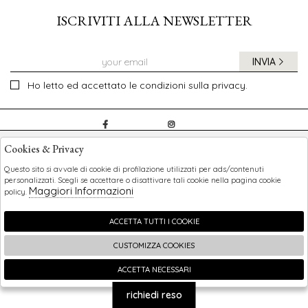
ISCRIVITI ALLA NEWSLETTER
INVIA
Ho letto ed accettato le condizioni sulla privacy.
CHILDREN
Cookies & Privacy
SHOPPING
Questo sito si avvale di cookie di profilazione utilizzati per ads/contenuti
personalizzati. Scegli se accettare o disattivare tali cookie nella pagina cookie
Maggiori Informazioni
policy.
EXTRA
ACCETTA TUTTI I COOKIE
CUSTOMIZZA COOKIES
2026 Children - P.iva : 0123456789 Powered by
Atelier
società
gruppo Zucchetti
ACCETTA NECESSARI
🍪
richiedi reso