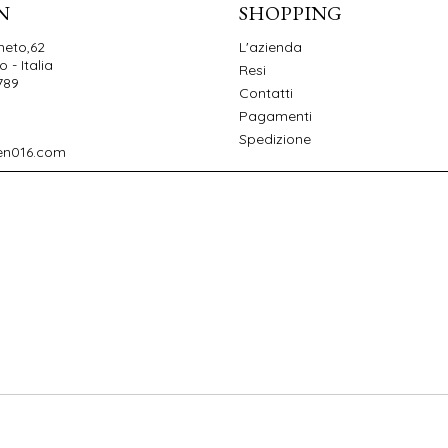
N
SHOPPING
neto,62
L'azienda
 - Italia
Resi
789
Contatti
Pagamenti
Spedizione
en016.com