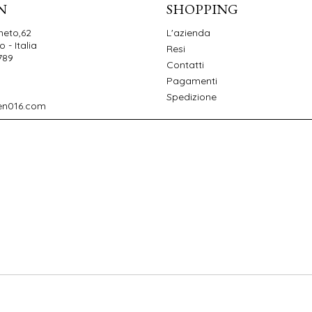
N
SHOPPING
neto,62
L'azienda
 - Italia
Resi
789
Contatti
Pagamenti
Spedizione
en016.com