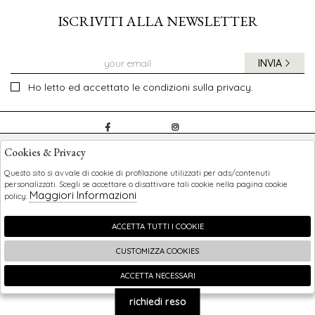
ISCRIVITI ALLA NEWSLETTER
INVIA
Ho letto ed accettato le condizioni sulla privacy.
CHILDREN
Cookies & Privacy
SHOPPING
Questo sito si avvale di cookie di profilazione utilizzati per ads/contenuti
personalizzati. Scegli se accettare o disattivare tali cookie nella pagina cookie
Maggiori Informazioni
policy.
EXTRA
ACCETTA TUTTI I COOKIE
CUSTOMIZZA COOKIES
2026 Children - P.iva : 0123456789 Powered by
Atelier
società
gruppo Zucchetti
ACCETTA NECESSARI
🍪
richiedi reso