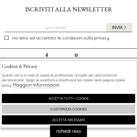
ISCRIVITI ALLA NEWSLETTER
INVIA
Ho letto ed accettato le condizioni sulla privacy.
CHILDREN
Cookies & Privacy
SHOPPING
Questo sito si avvale di cookie di profilazione utilizzati per ads/contenuti
personalizzati. Scegli se accettare o disattivare tali cookie nella pagina cookie
Maggiori Informazioni
policy.
EXTRA
ACCETTA TUTTI I COOKIE
CUSTOMIZZA COOKIES
2026 Children - P.iva : 0123456789 Powered by
Atelier
società
gruppo Zucchetti
ACCETTA NECESSARI
🍪
richiedi reso