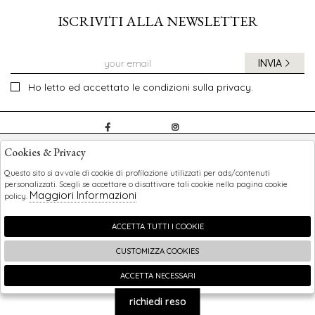
ISCRIVITI ALLA NEWSLETTER
INVIA
Ho letto ed accettato le condizioni sulla privacy.
CHILDREN
Cookies & Privacy
SHOPPING
Questo sito si avvale di cookie di profilazione utilizzati per ads/contenuti
personalizzati. Scegli se accettare o disattivare tali cookie nella pagina cookie
Maggiori Informazioni
policy.
EXTRA
ACCETTA TUTTI I COOKIE
CUSTOMIZZA COOKIES
2026 Children - P.iva : 0123456789 Powered by
Atelier
società
gruppo Zucchetti
ACCETTA NECESSARI
🍪
richiedi reso