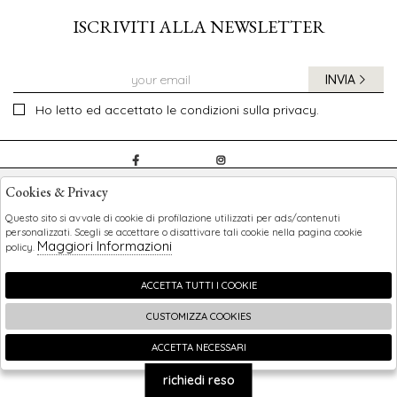
ISCRIVITI ALLA NEWSLETTER
INVIA
Ho letto ed accettato le condizioni sulla privacy.
CHILDREN
Cookies & Privacy
SHOPPING
Questo sito si avvale di cookie di profilazione utilizzati per ads/contenuti
personalizzati. Scegli se accettare o disattivare tali cookie nella pagina cookie
Maggiori Informazioni
policy.
EXTRA
ACCETTA TUTTI I COOKIE
CUSTOMIZZA COOKIES
2026 Children - P.iva : 0123456789 Powered by
Atelier
società
gruppo Zucchetti
ACCETTA NECESSARI
🍪
richiedi reso