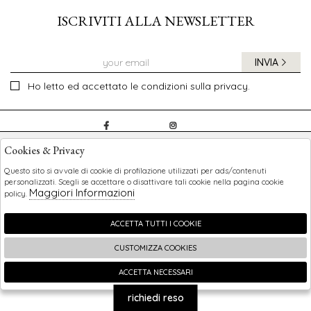
ISCRIVITI ALLA NEWSLETTER
INVIA
Ho letto ed accettato le condizioni sulla privacy.
CHILDREN
Cookies & Privacy
SHOPPING
Questo sito si avvale di cookie di profilazione utilizzati per ads/contenuti
personalizzati. Scegli se accettare o disattivare tali cookie nella pagina cookie
Maggiori Informazioni
policy.
EXTRA
ACCETTA TUTTI I COOKIE
CUSTOMIZZA COOKIES
2026 Children - P.iva : 0123456789 Powered by
Atelier
società
gruppo Zucchetti
ACCETTA NECESSARI
🍪
richiedi reso