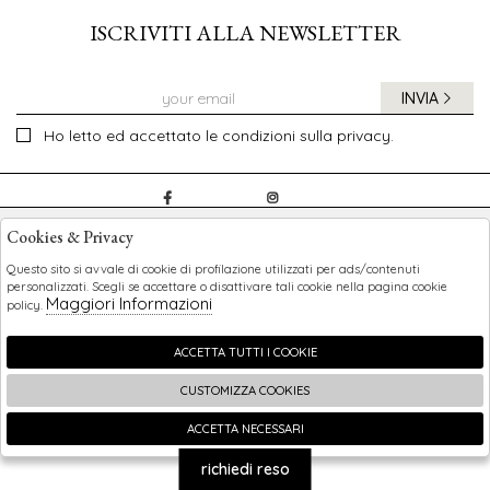
ISCRIVITI ALLA NEWSLETTER
INVIA
Ho letto ed accettato le condizioni sulla privacy.
CHILDREN
Cookies & Privacy
SHOPPING
Questo sito si avvale di cookie di profilazione utilizzati per ads/contenuti
personalizzati. Scegli se accettare o disattivare tali cookie nella pagina cookie
Maggiori Informazioni
policy.
EXTRA
ACCETTA TUTTI I COOKIE
CUSTOMIZZA COOKIES
2026 Children - P.iva : 0123456789 Powered by
Atelier
società
gruppo Zucchetti
ACCETTA NECESSARI
🍪
richiedi reso