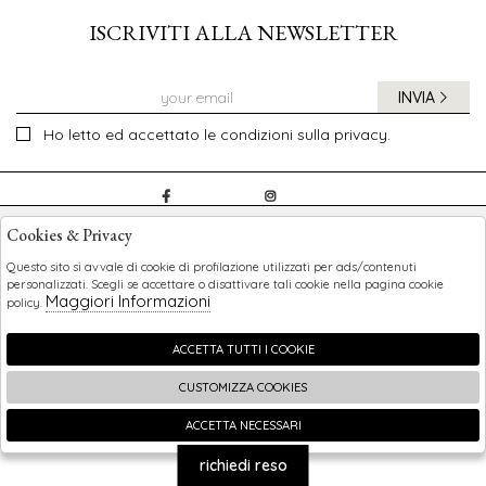
ISCRIVITI ALLA NEWSLETTER
INVIA
Ho letto ed accettato le condizioni sulla privacy.
CHILDREN
Cookies & Privacy
SHOPPING
Questo sito si avvale di cookie di profilazione utilizzati per ads/contenuti
personalizzati. Scegli se accettare o disattivare tali cookie nella pagina cookie
Maggiori Informazioni
policy.
EXTRA
ACCETTA TUTTI I COOKIE
CUSTOMIZZA COOKIES
2026 Children - P.iva : 0123456789 Powered by
Atelier
società
gruppo Zucchetti
ACCETTA NECESSARI
🍪
richiedi reso