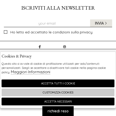
ISCRIVITI ALLA NEWSLETTER
INVIA
Ho letto ed accettato le condizioni sulla privacy.
CHILDREN
Cookies & Privacy
SHOPPING
Questo sito si avvale di cookie di profilazione utilizzati per ads/contenuti
personalizzati. Scegli se accettare o disattivare tali cookie nella pagina cookie
Maggiori Informazioni
policy.
EXTRA
ACCETTA TUTTI I COOKIE
CUSTOMIZZA COOKIES
2026 Children - P.iva : 0123456789 Powered by
Atelier
società
gruppo Zucchetti
ACCETTA NECESSARI
🍪
richiedi reso