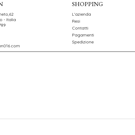
N
SHOPPING
neto,62
L'azienda
 - Italia
Resi
789
Contatti
Pagamenti
Spedizione
en016.com