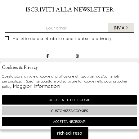
ISCRIVITI ALLA NEWSLETTER
INVIA
Ho letto ed accettato le condizioni sulla privacy.
CHILDREN
Cookies & Privacy
SHOPPING
Questo sito si avvale di cookie di profilazione utilizzati per ads/contenuti
personalizzati. Scegli se accettare o disattivare tali cookie nella pagina cookie
Maggiori Informazioni
policy.
EXTRA
ACCETTA TUTTI I COOKIE
CUSTOMIZZA COOKIES
2026 Children - P.iva : 0123456789 Powered by
Atelier
società
gruppo Zucchetti
ACCETTA NECESSARI
🍪
richiedi reso